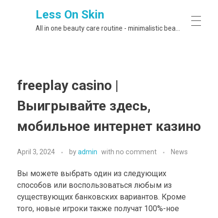
Less On Skin
All in one beauty care routine - minimalistic beauty care
HOME
freeplay casino |
EXPLORE BRANDS
Выигрывайте здесь,
мобильное интернет казино
Bristol Labs
OUR IDEOLOGY
April 3, 2024
by
admin
with
no comment
News
Skin Theory
Вы можете выбрать один из следующих
JOURNAL
Skin & Co
способов или воспользоваться любым из
существующих банковских вариантов. Кроме
Dermalogix
того, новые игроки также получат 100%-ное