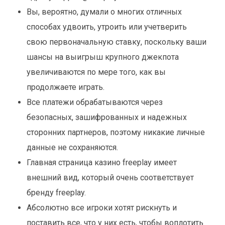
Вы, вероятно, думали о многих отличных
способах удвоить, утроить или учетверить
свою первоначальную ставку, поскольку ваши
шансы на выигрыш крупного джекпота
увеличиваются по мере того, как вы
продолжаете играть.
Все платежи обрабатываются через
безопасных, зашифрованных и надежных
сторонних партнеров, поэтому никакие личные
данные не сохраняются.
Главная страница казино freeplay имеет
внешний вид, который очень соответствует
бренду freeplay.
Абсолютно все игроки хотят рискнуть и
поставить все, что у них есть, чтобы воплотить