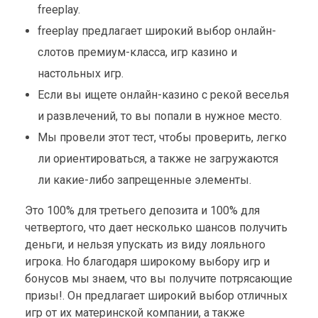
freeplay.
freeplay предлагает широкий выбор онлайн-
слотов премиум-класса, игр казино и
настольных игр.
Если вы ищете онлайн-казино с рекой веселья
и развлечений, то вы попали в нужное место.
Мы провели этот тест, чтобы проверить, легко
ли ориентироваться, а также не загружаются
ли какие-либо запрещенные элементы.
Это 100% для третьего депозита и 100% для
четвертого, что дает несколько шансов получить
деньги, и нельзя упускать из виду лояльного
игрока. Но благодаря широкому выбору игр и
бонусов мы знаем, что вы получите потрясающие
призы!. Он предлагает широкий выбор отличных
игр от их материнской компании, а также