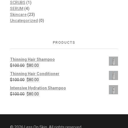
SCRUBS
(1)
SERUM
(4)
Skincare
(23)
Uncategorized
(0)
PRODUCTS
Thinning Hair Shampoo
O
C
$
100.00
$
80.00
r
u
Thinning Hair Conditioner
i
r
O
C
$
100.00
$
80.00
g
r
r
u
Intensive Hydration Shampoo
i
e
i
r
O
C
$
100.00
$
80.00
n
n
g
r
r
u
a
t
i
e
i
r
l
p
n
n
g
r
p
r
a
t
i
e
r
i
l
p
n
n
i
c
© 2026 Less On Skin. All rights reserved.
p
r