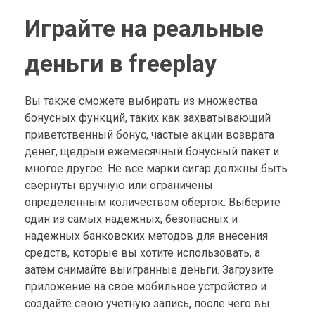
Играйте на реальные
деньги в freeplay
Вы также сможете выбирать из множества
бонусных функций, таких как захватывающий
приветственный бонус, частые акции возврата
денег, щедрый ежемесячный бонусный пакет и
многое другое. Не все марки сигар должны быть
свернуты вручную или ограничены
определенным количеством оберток. Выберите
один из самых надежных, безопасных и
надежных банковских методов для внесения
средств, которые вы хотите использовать, а
затем снимайте выигранные деньги. Загрузите
приложение на свое мобильное устройство и
создайте свою учетную запись, после чего вы