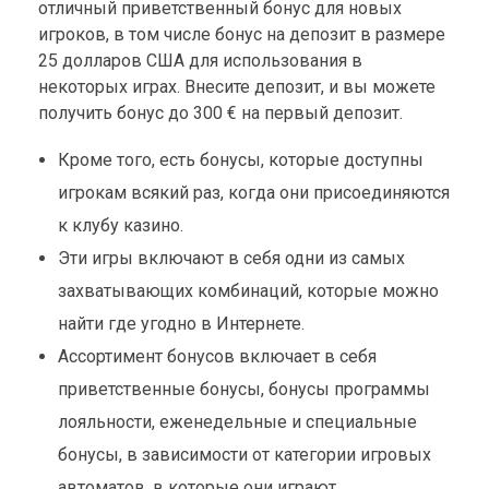
отличный приветственный бонус для новых
игроков, в том числе бонус на депозит в размере
25 долларов США для использования в
некоторых играх. Внесите депозит, и вы можете
получить бонус до 300 € на первый депозит.
Кроме того, есть бонусы, которые доступны
игрокам всякий раз, когда они присоединяются
к клубу казино.
Эти игры включают в себя одни из самых
захватывающих комбинаций, которые можно
найти где угодно в Интернете.
Ассортимент бонусов включает в себя
приветственные бонусы, бонусы программы
лояльности, еженедельные и специальные
бонусы, в зависимости от категории игровых
автоматов, в которые они играют.