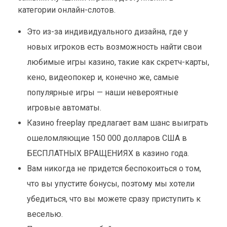
категории онлайн-слотов.
Это из-за индивидуального дизайна, где у
новых игроков есть возможность найти свои
любимые игры казино, такие как скретч-карты,
кено, видеопокер и, конечно же, самые
популярные игры — наши невероятные
игровые автоматы.
Казино freeplay предлагает вам шанс выиграть
ошеломляющие 150 000 долларов США в
БЕСПЛАТНЫХ ВРАЩЕНИЯХ в казино года.
Вам никогда не придется беспокоиться о том,
что вы упустите бонусы, поэтому мы хотели
убедиться, что вы можете сразу приступить к
веселью.