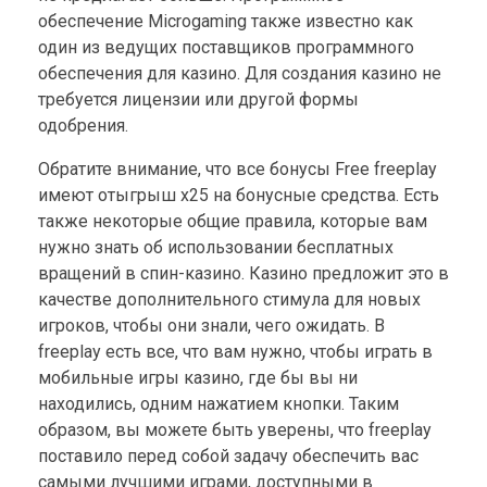
обеспечение Microgaming также известно как
один из ведущих поставщиков программного
обеспечения для казино. Для создания казино не
требуется лицензии или другой формы
одобрения.
Обратите внимание, что все бонусы Free freeplay
имеют отыгрыш х25 на бонусные средства. Есть
также некоторые общие правила, которые вам
нужно знать об использовании бесплатных
вращений в спин-казино. Казино предложит это в
качестве дополнительного стимула для новых
игроков, чтобы они знали, чего ожидать. В
freeplay есть все, что вам нужно, чтобы играть в
мобильные игры казино, где бы вы ни
находились, одним нажатием кнопки. Таким
образом, вы можете быть уверены, что freeplay
поставило перед собой задачу обеспечить вас
самыми лучшими играми, доступными в