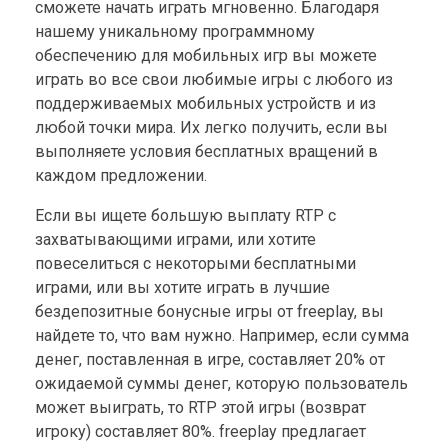
сможете начать играть мгновенно. Благодаря
нашему уникальному программному
обеспечению для мобильных игр вы можете
играть во все свои любимые игры с любого из
поддерживаемых мобильных устройств и из
любой точки мира. Их легко получить, если вы
выполняете условия бесплатных вращений в
каждом предложении.
Если вы ищете большую выплату RTP с
захватывающими играми, или хотите
повеселиться с некоторыми бесплатными
играми, или вы хотите играть в лучшие
бездепозитные бонусные игры от freeplay, вы
найдете то, что вам нужно. Например, если сумма
денег, поставленная в игре, составляет 20% от
ожидаемой суммы денег, которую пользователь
может выиграть, то RTP этой игры (возврат
игроку) составляет 80%. freeplay предлагает