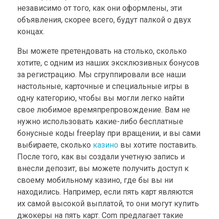
независимо от того, как они оформлены, эти
объявления, скорее всего, будут палкой о двух
концах.
Вы можете претендовать на столько, сколько
хотите, с одним из наших эксклюзивных бонусов
за регистрацию. Мы сгруппировали все наши
настольные, карточные и специальные игры в
одну категорию, чтобы вы могли легко найти
свое любимое времяпрепровождение. Вам не
нужно использовать какие-либо бесплатные
бонусные коды freeplay при вращении, и вы сами
выбираете, сколько
казино
вы хотите поставить.
После того, как вы создали учетную запись и
внесли депозит, вы можете получить доступ к
своему мобильному казино, где бы вы ни
находились. Например, если пять карт являются
их самой высокой выплатой, то они могут купить
джокеры на пять карт. Com предлагает такие