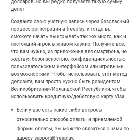
долларов, но вы редко получаете такую ​​сумму
денег.
Создайте свою учетную запись через безопасный
процесс регистрации в freeplay, и тогда вы
сможете начать выигрывать так же много, как и
настоящий игрок в живом казино. Получите все,
что вам нужно, из приложения для смартфона, не
жертвуя безопасностью, конфиденциальностью,
пользовательским интерфейсом или игровыми
возможностями. Чтобы использовать этот метод
депозита, вам просто нужно быть резидентом
Великобритании/Ирландской Республики, чтобы
использовать кредитную/дебетовую карту Visa.
Если у вас есть какие-либо вопросы
относительно способа оплаты и приемлемой
формы оплаты, вы можете связаться с нами по
адресу support@freeplay.