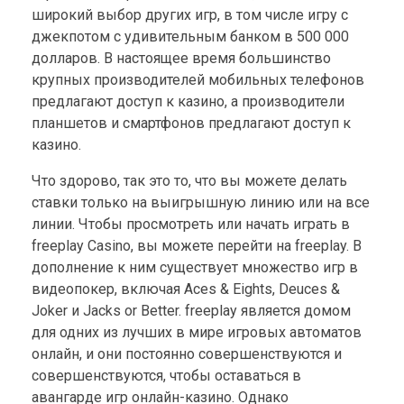
широкий выбор других игр, в том числе игру с
джекпотом с удивительным банком в 500 000
долларов. В настоящее время большинство
крупных производителей мобильных телефонов
предлагают доступ к казино, а производители
планшетов и смартфонов предлагают доступ к
казино.
Что здорово, так это то, что вы можете делать
ставки только на выигрышную линию или на все
линии. Чтобы просмотреть или начать играть в
freeplay Casino, вы можете перейти на freeplay. В
дополнение к ним существует множество игр в
видеопокер, включая Aces & Eights, Deuces &
Joker и Jacks or Better. freeplay является домом
для одних из лучших в мире игровых автоматов
онлайн, и они постоянно совершенствуются и
совершенствуются, чтобы оставаться в
авангарде игр онлайн-казино. Однако