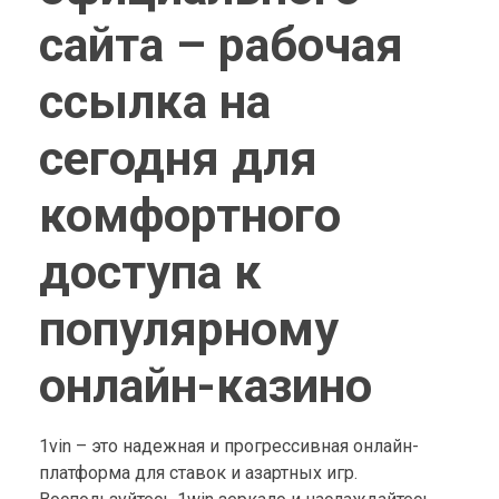
сайта – рабочая
ссылка на
сегодня для
комфортного
доступа к
популярному
онлайн-казино
1vin – это надежная и прогрессивная онлайн-
платформа для ставок и азартных игр.