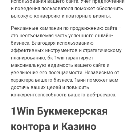
использования вашего сайта. Учет предпочтений
и поведения пользователя поможет обеспечить
высокую конверсию и повторные визиты.
Рекламные кампании по продвижению сайта –
это неотъемлемая часть успешного онлайн-
бизнеса. Благодаря использованию
эффективных инструментов и стратегическому
планированию, бк 1win гарантирует
максимальную видимость вашего сайта и
увеличение его посещаемости. Независимо от
характера вашего бизнеса, 1вин поможет вам
достичь ваших целей и повысить
конкурентоспособность вашего веб-ресурса.
1Win Букмекерская
контора и Казино