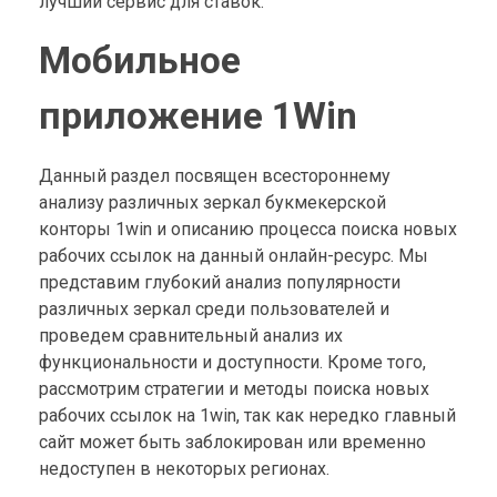
лучший сервис для ставок.
Мобильное
приложение 1Win
Данный раздел посвящен всестороннему
анализу различных зеркал букмекерской
конторы 1win и описанию процесса поиска новых
рабочих ссылок на данный онлайн-ресурс. Мы
представим глубокий анализ популярности
различных зеркал среди пользователей и
проведем сравнительный анализ их
функциональности и доступности. Кроме того,
рассмотрим стратегии и методы поиска новых
рабочих ссылок на 1win, так как нередко главный
сайт может быть заблокирован или временно
недоступен в некоторых регионах.