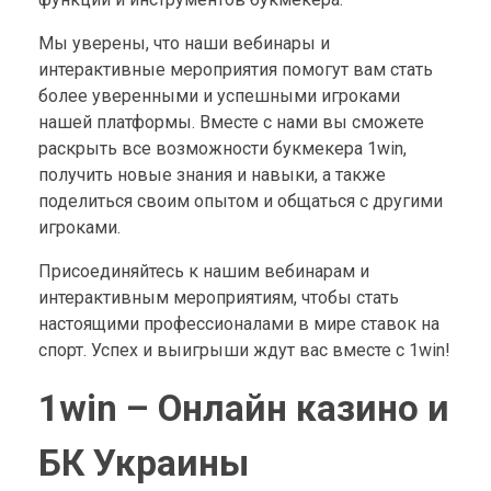
Мы уверены, что наши вебинары и
интерактивные мероприятия помогут вам стать
более уверенными и успешными игроками
нашей платформы. Вместе с нами вы сможете
раскрыть все возможности букмекера 1win,
получить новые знания и навыки, а также
поделиться своим опытом и общаться с другими
игроками.
Присоединяйтесь к нашим вебинарам и
интерактивным мероприятиям, чтобы стать
настоящими профессионалами в мире ставок на
спорт. Успех и выигрыши ждут вас вместе с 1win!
1win – Онлайн казино и
БК Украины