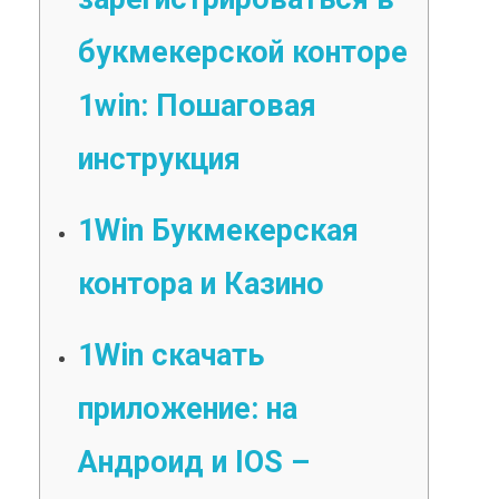
букмекерской конторе
1win: Пошаговая
инструкция
1Win Букмекерская
контора и Казино
1Win скачать
приложение: на
Андроид и IOS –