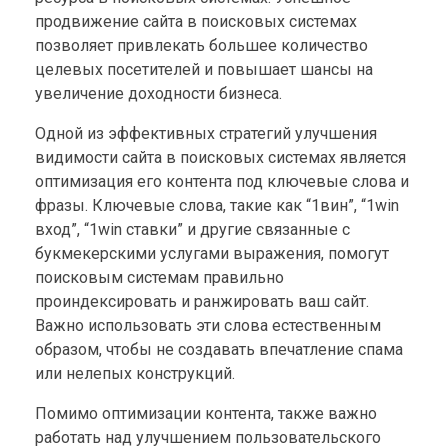
продвижение сайта в поисковых системах
позволяет привлекать большее количество
целевых посетителей и повышает шансы на
увеличение доходности бизнеса.
Одной из эффективных стратегий улучшения
видимости сайта в поисковых системах является
оптимизация его контента под ключевые слова и
фразы. Ключевые слова, такие как “1вин”, “1win
вход”, “1win ставки” и другие связанные с
букмекерскими услугами выражения, помогут
поисковым системам правильно
проиндексировать и ранжировать ваш сайт.
Важно использовать эти слова естественным
образом, чтобы не создавать впечатление спама
или нелепых конструкций.
Помимо оптимизации контента, также важно
работать над улучшением пользовательского