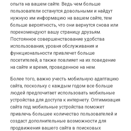
опыта на вашем сайте. Ведь чем больше
пользователи останутся довольными и найдут
нужную им информацию на вашем сайте, тем
больше вероятность, что они вернутся снова или
порекомендуют вашу страницу друзьям.
Постоянное совершенствование удобства
использования, уровня обслуживания и
функциональности привлечет больше
посетителей, а также повлияет на их поведение
на сайте и время, проведенное на нем.
Более того, важно учесть мобильную адаптацию
сайта, поскольку с каждым годом все больше
людей предпочитает использовать мобильные
устройства для доступа к интернету. Оптимизация
сайта под мобильные устройства поможет
привлечь большее количество пользователей и
создаст дополнительные возможности для
продвижения вашего сайта в поисковых