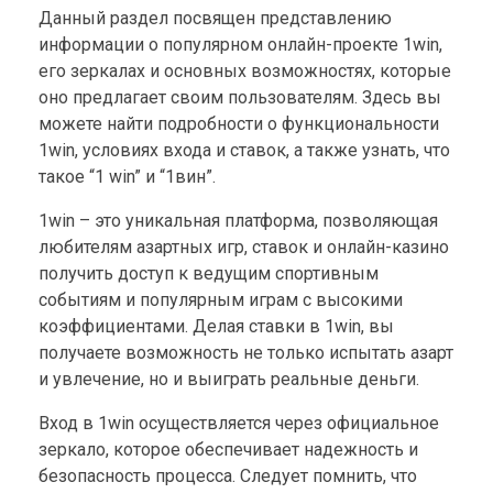
Данный раздел посвящен представлению
информации о популярном онлайн-проекте 1win,
его зеркалах и основных возможностях, которые
оно предлагает своим пользователям. Здесь вы
можете найти подробности о функциональности
1win, условиях входа и ставок, а также узнать, что
такое “1 win” и “1вин”.
1win – это уникальная платформа, позволяющая
любителям азартных игр, ставок и онлайн-казино
получить доступ к ведущим спортивным
событиям и популярным играм с высокими
коэффициентами. Делая ставки в 1win, вы
получаете возможность не только испытать азарт
и увлечение, но и выиграть реальные деньги.
Вход в 1win осуществляется через официальное
зеркало, которое обеспечивает надежность и
безопасность процесса. Следует помнить, что